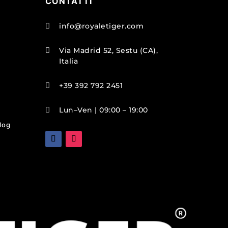
CONTATTI
info@royaletiger.com

Via Madrid 52, Sestu (CA),

Italia
+39 392 792 2451

Lun–Ven | 09:00 – 19:00

blog