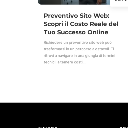
Preventivo Sito Web:
Scopri il Costo Reale del
Tuo Successo Online
Richiedere un preventivo sito web può
trasformarsi in un percorso a ostacoli. Ti
ritrovi a navigare in una giungla di termini
tecnici, a temere costi…